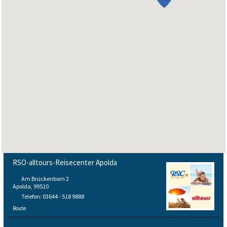
RSO-alltours-Reisecenter Apolda
Am Brückenborn 2
Apolda, 99510
Telefon: 03644 - 518 9888
Route