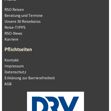
Hochstraße 5
Bochum, 44866
RSO Reisen
Telefon: 02327- 10001
Beratung und Termine
Route
Unsere 30 Reisebüros
Reise-TIPPS
RSO-alltours-Reisecenter Braunschweig
RSO-News
Schützenstr. 37
Karriere
Braunschweig, 38100
Telefon: 0531 - 387 295 33
Pflichtseiten
Route
Kontakt
RSO-alltours-Reisecenter Dresden
Impressum
Datenschutz
Prager Str. 15
Dresden, 01069
Erklärung zur Barrierefreiheit
Telefon: 0351 - 48 43 150
AGB
Route
RSO-alltours Reisecenter Hamburg Harburg
Hannoversche Str. 86
Hamburg, 21079