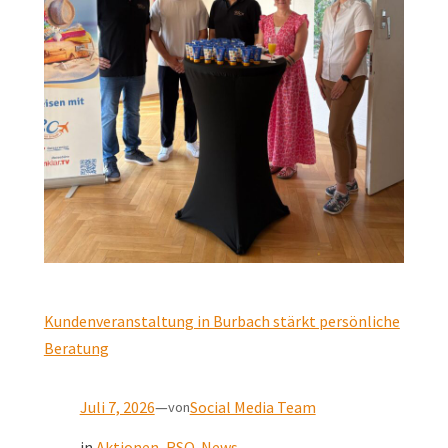
Kundenveranstaltung in Burbach stärkt persönliche
Beratung
Juli 7, 2026
—
Social Media Team
von
in
Aktionen
, 
RSO-News